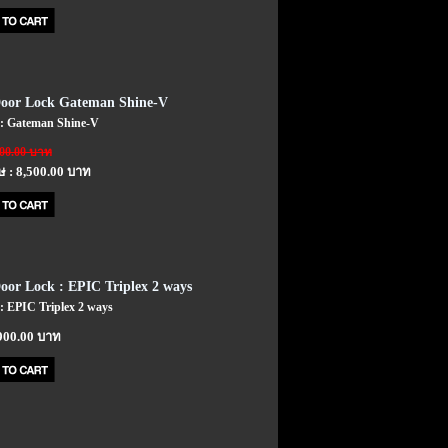
Door Lock Gateman Shine-V
า : Gateman Shine-V
900.00 บาท
 : 8,500.00 บาท
Door Lock : EPIC Triplex 2 ways
 : EPIC Triplex 2 ways
900.00 บาท