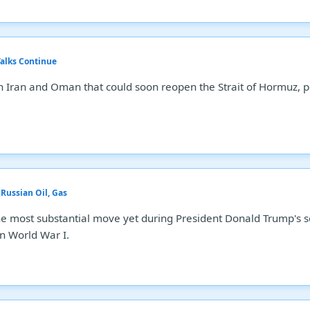
alks Continue
n Iran and Oman that could soon reopen the Strait of Hormuz, po
.
Russian Oil, Gas
he most substantial move yet during President Donald Trump's s
n World War I.