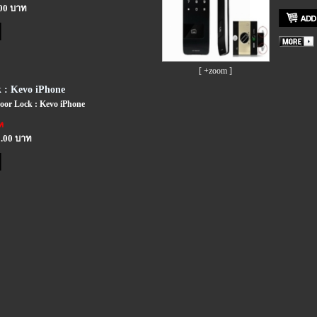
.00 บาท
[ +zoom ]
k : Kevo iPhone
 Door Lock : Kevo iPhone
ท
0.00 บาท