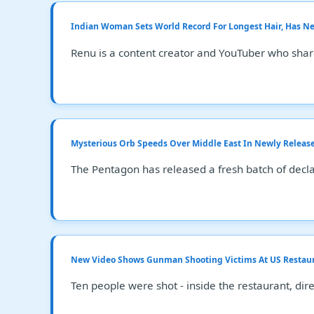
Indian Woman Sets World Record For Longest Hair, Has Nev
Renu is a content creator and YouTuber who shar
Mysterious Orb Speeds Over Middle East In Newly Releas
The Pentagon has released a fresh batch of decla
New Video Shows Gunman Shooting Victims At US Restau
Ten people were shot - inside the restaurant, direc